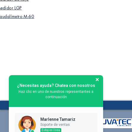
edidor LGP
audalímetro M-60
¿Necesitas ayuda? Chatea con nosotros
Haz clic en uno de nuestros representantes a
continuación
Marlenne Tamariz
Soporte de ventas
Estoy en línea