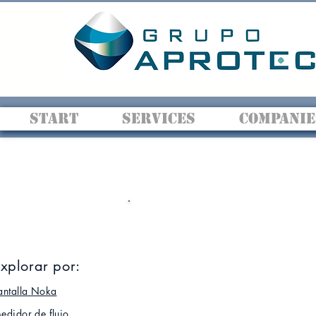
START
SERVICES
COMPANIE
xplorar por:
antalla Noka
edidor de flujo