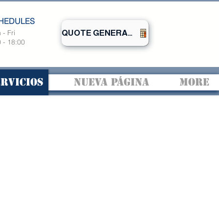
HEDULES
- Fri
QUOTE GENERATOR
 - 18:00
ervicios
Nueva página
More