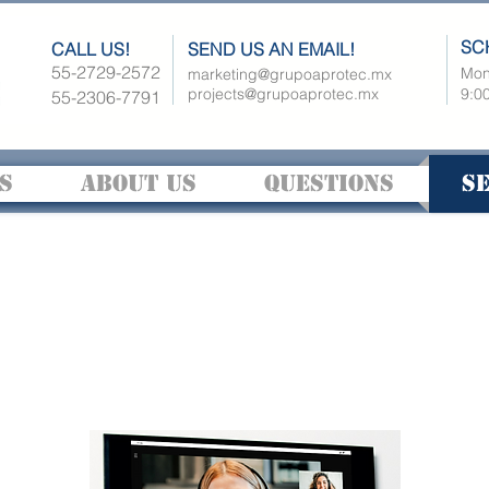
SC
CALL US!
SEND US AN EMAIL!
55-2729-2572
Mon 
marketing@grupoaprotec.mx
projects@grupoaprotec.mx
9:00
55-2306-7791
S
ABOUT US
QUESTIONS
S
PANTALLA INTERACTIVA