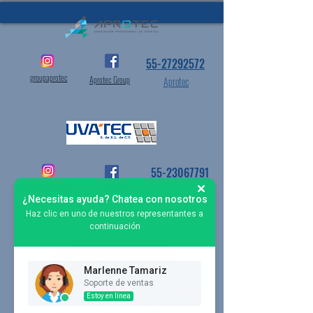
55-27292572
groupaprotec
Aprotec Group
Aprotec
55-23067791
uvatec_inspections
Uvatec
UVATEC
¿Necesitas ayuda? Chatea con nosotros
Haz clic en uno de nuestros representantes a
continuación
Marlenne Tamariz
Soporte de ventas
55-27292572
Estoy en línea
Aprotec Laboratory
laboratory_aprotec
Laboratory