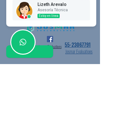
Lizeth Arevalo
Asesoría Técnica
Estoy en línea
55-23067791
josmar_evaluations
Josmar Evaluations
Josmar Evaluations
55-23084388
hydrocarbon verification
check_hydro
hydrocarbon
verification