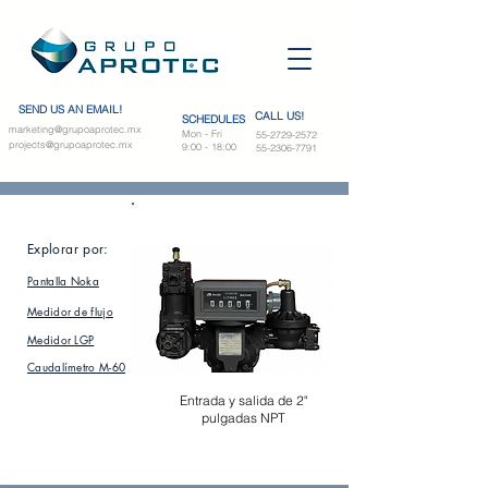
SEND US AN EMAIL!
CALL US!
SCHEDULES
marketing@grupoaprotec.mx
Mon - Fri
55-2729-2572
projects@grupoaprotec.mx
9:00 - 18:00
55-2306-7791
MEDIDOR LGP 2"
Explorar por:
Pantalla Noka
Medidor de flujo
Medidor LGP
Caudalímetro M-60
Entrada y salida de 2"
pulgadas NPT