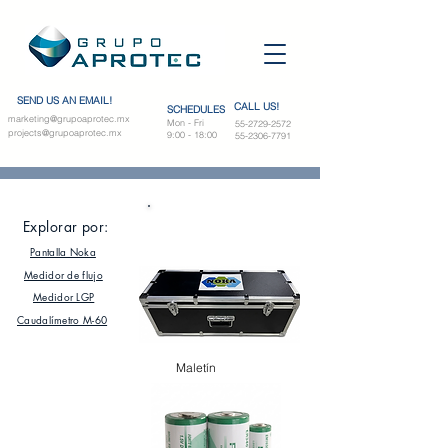
SEND US AN EMAIL!
CALL US!
SCHEDULES
marketing@grupoaprotec.mx
Mon - Fri
55-2729-2572
projects@grupoaprotec.mx
9:00 - 18:00
55-2306-7791
REFACCIONES
Explorar por:
Pantalla Noka
Medidor de flujo
Medidor LGP
Caudalímetro M-60
Maletín