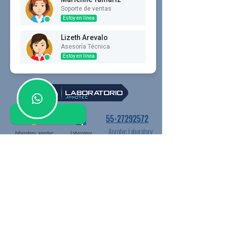
Soporte de ventas
Estoy en línea
55-23067791
Lizeth Arevalo
uvatec_inspections
Uvatec
UVATEC
Asesoría Técnica
Estoy en línea
55-27292572
Aprotec Laboratory
laboratory_aprotec
Laboratory
55-23067791
josmar_evaluations
Josmar Evaluations
Josmar Evaluations