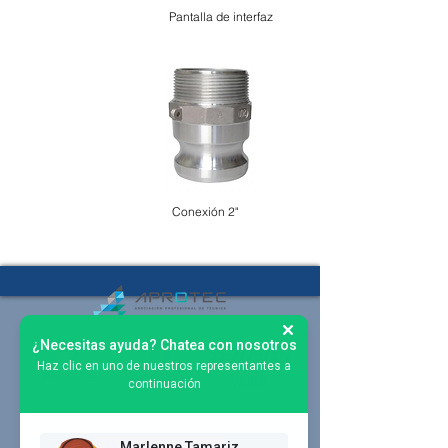
Pantalla de interfaz
Conexión 2"
¿Necesitas ayuda? Chatea con nosotros
55-27292572
Haz clic en uno de nuestros representantes a
groupaprotec
Aprotec Group
Aprotec
continuación
Marlenne Tamariz