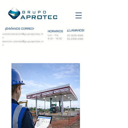
¡ENVÍANOS CORREO!
¡LLAMANOS!
HORARIOS
comercializacion@grupoaprotec.m
Lun - Vie
55-3028-4566
x
9:00 - 18:00
55-2308-4388
atencion.clientes@grupoaprotec.m
x