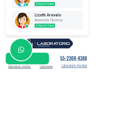
Estoy en línea
55-3028-4566
uvatec_inspecciones
Uvatec
Lizeth Arevalo
UVATEC
Asesoría Técnica
Estoy en línea
55-2308-4388
Laboratorio Aprotec
laboratorio_aprotec
Laboratorio
55-3028-4566
josmar_evaluaciones
Evaluaciones
Evaluaciones Josmar
Josmar