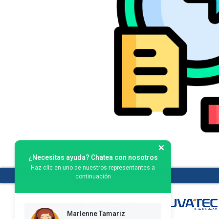
¿Necesitas ayuda? Chatea con nosotros
Haz clic en uno de nuestros representantes a
continuación
Marlenne Tamariz