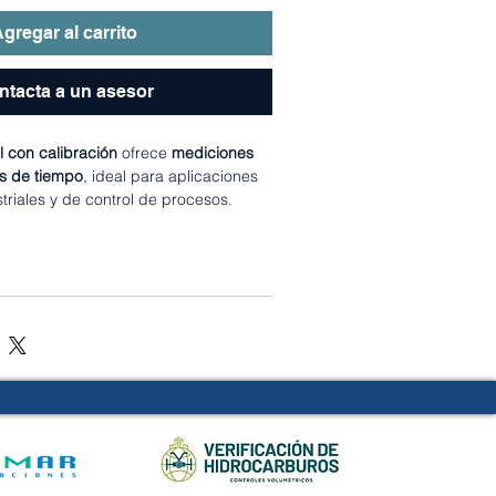
gregar al carrito
ntacta a un asesor
l con calibración
ofrece
mediciones
es de tiempo
, ideal para aplicaciones
striales y de control de procesos.
 digital de fácil lectura
, operación
 de
calibración
, garantizando
 y confiables.