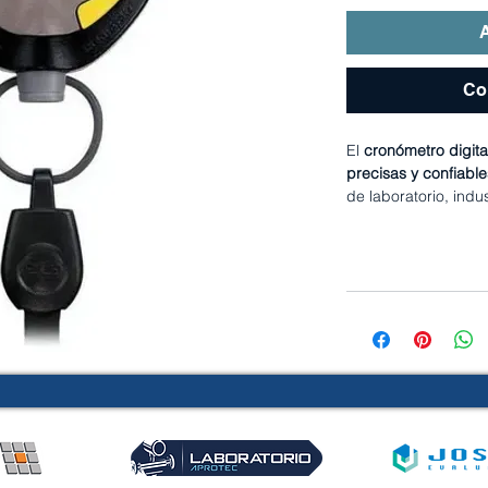
A
Co
El
cronómetro digita
precisas y confiabl
de laboratorio, indu
Cuenta con
pantalla
sencilla y respaldo
resultados trazables