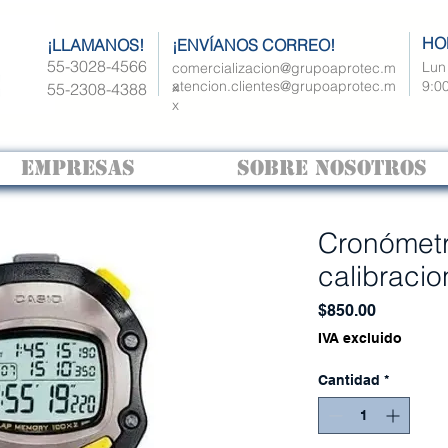
HO
¡LLAMANOS!
¡ENVÍANOS CORREO!
55-3028-4566
Lun 
comercializacion@grupoaprotec.m
atencion.clientes@grupoaprotec.m
9:00
x
55-2308-4388
x
EMPRESAS
SOBRE NOSOTROS
Cronómetr
calibracio
Precio
$850.00
IVA excluido
Cantidad
*