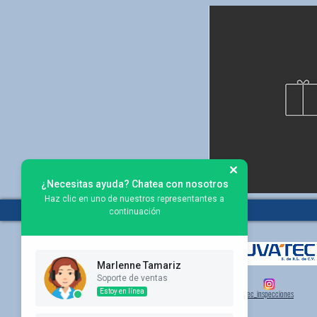
¿Necesitas ayuda? Chatea con nosotros
Haz clic en uno de nuestros representantes a
continuación
Marlenne Tamariz
Soporte de ventas
Estoy en línea
uvatec_inspecciones
grupoaprotec
Grupo Aprotec