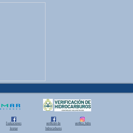
Evaluaciones
verifición de
verifica_hidro
Josmar
hidrocarburos