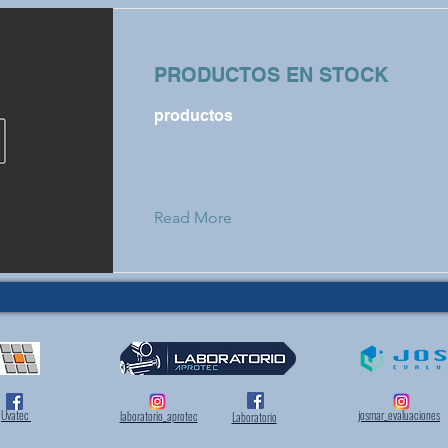
PRODUCTOS EN STOCK
productos
Read More
Uvatec
josmar_evaluaciones
laboratorio_aprotec
Laboratorio